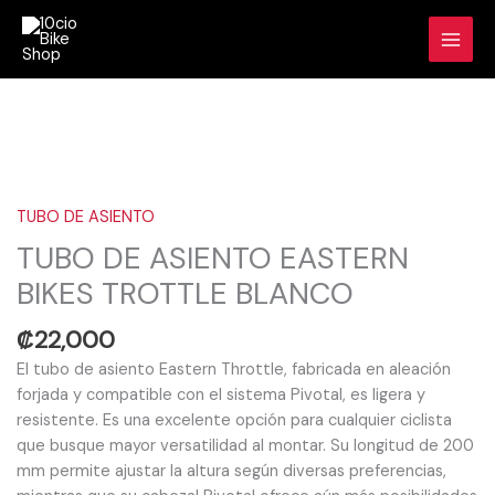
Ir
al
contenido
TUBO
DE
ASIENTO
TUBO DE ASIENTO
EASTERN
TUBO DE ASIENTO EASTERN
BIKES
BIKES TROTTLE BLANCO
TROTTLE
BLANCO
₡
22,000
cantidad
El tubo de asiento Eastern Throttle, fabricada en aleación
forjada y compatible con el sistema Pivotal, es ligera y
resistente. Es una excelente opción para cualquier ciclista
que busque mayor versatilidad al montar. Su longitud de 200
mm permite ajustar la altura según diversas preferencias,