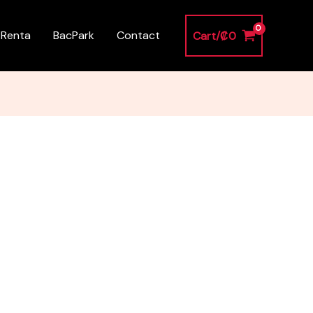
 Renta
BacPark
Contact
Cart/
₡
0