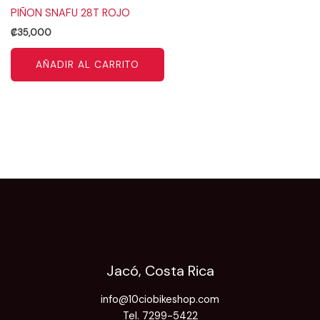
PIÑON SNAFU 28T ROJO
₡
35,000
AÑADIR AL CARRITO
Jacó, Costa Rica
info@10ciobikeshop.com
Tel. 7299-5422