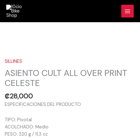
Ir
al
contenido
ASIENTO
CULT
ALL
SILLINES
OVER
ASIENTO CULT ALL OVER PRINT
PRINT
CELESTE
CELESTE
cantidad
₡
28,000
ESPECIFICACIONES DEL PRODUCTO
TIPO: Pivotal
ACOLCHADO: Medio
PESO: 320 g / 11,3 oz