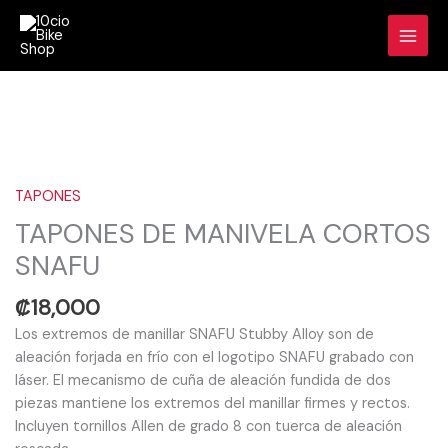
Ir
al
contenido
TAPONES
DE
MANIVELA
TAPONES
CORTOS
TAPONES DE MANIVELA CORTOS
SNAFU
SNAFU
cantidad
₡
18,000
Los extremos de manillar SNAFU Stubby Alloy son de
aleación forjada en frío con el logotipo SNAFU grabado con
láser. El mecanismo de cuña de aleación fundida de dos
piezas mantiene los extremos del manillar firmes y rectos.
Incluyen tornillos Allen de grado 8 con tuerca de aleación