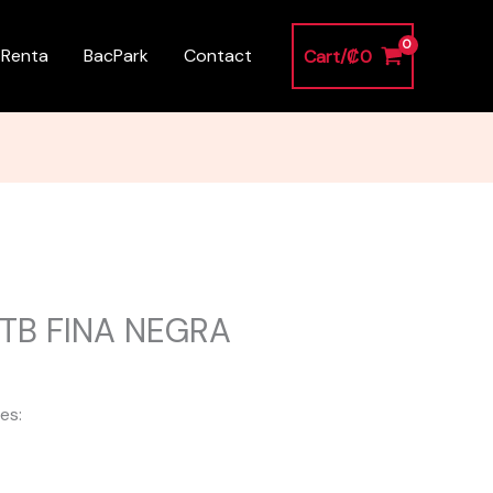
 Renta
BacPark
Contact
Cart/
₡
0
TB FINA NEGRA
es: