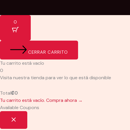
0
CERRAR CARRITO
Tu carrito está vacío
0
Visita nuestra tienda para ver lo que está disponible
Total
₡
0
Tu carrito está vacío. Compra ahora →
Available Coupons