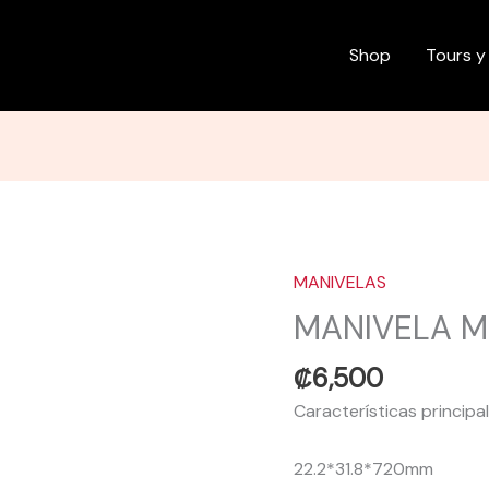
Shop
Tours y
MANIVELAS
MANIVELA
MTB
MANIVELA M
FINA
NEGRA
₡
6,500
cantidad
Características principal
22.2*31.8*720mm