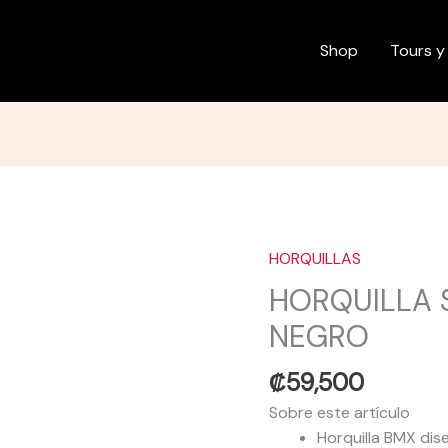
Shop
Tours y
HORQUILLAS
HORQUILLA
SE
HORQUILLA 
BIKES
NEGRO
LANDING
GEAR
₡
59,500
NEGRO
Sobre este artículo
cantidad
Horquilla BMX di