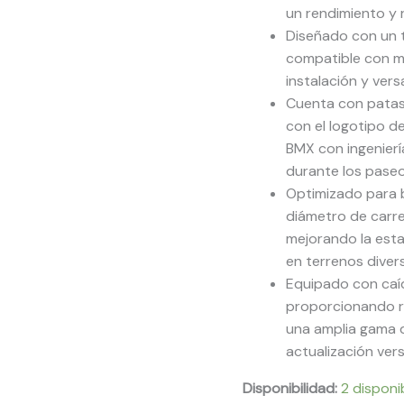
un rendimiento y 
Diseñado con un t
compatible con m
instalación y versa
Cuenta con pata
con el logotipo d
BMX con ingenierí
durante los paseos
Optimizado para b
diámetro de carrera
mejorando la esta
en terrenos diver
Equipado con caíd
proporcionando re
una amplia gama
actualización vers
Disponibilidad:
2 disponi