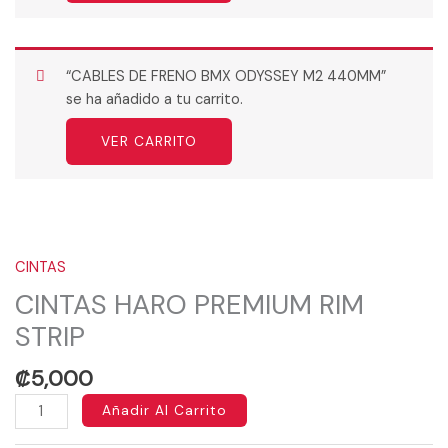
“CABLES DE FRENO BMX ODYSSEY M2 440MM”
se ha añadido a tu carrito.
VER CARRITO
CINTAS
HARO
PREMIUM
CINTAS
RIM
CINTAS HARO PREMIUM RIM
STRIP
STRIP
cantidad
₡
5,000
Añadir Al Carrito