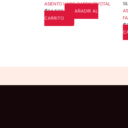
SI
ASIENTO HARO GARSKI PIVOTAL
AS
₡
24,500
AÑADIR AL
FA
CARRITO
₡
C