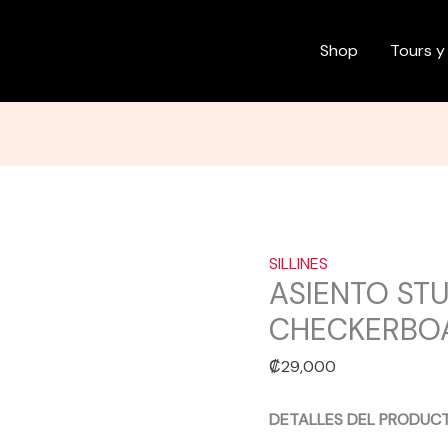
ASIENTO
STUNT
Shop
Tours y
SE
BIKES
FLYER
CHECKERBOARD
NEGRO
cantidad
SILLINES
ASIENTO STU
CHECKERBO
₡
29,000
DETALLES DEL PRODUC