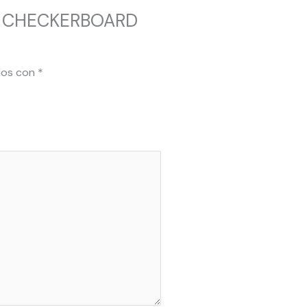
YER CHECKERBOARD
dos con
*