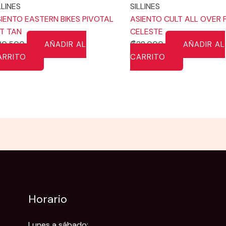
LLINES
SILLINES
IENTO EASTERN BIKES PIVOTAL
ASIENTO CULT ALL OVER 
T TAN
CELESTE
30,500
₡
28,000
AÑADIR AL
AÑADIR AL
ARRITO
CARRITO
Horario
Lunes a sábado: