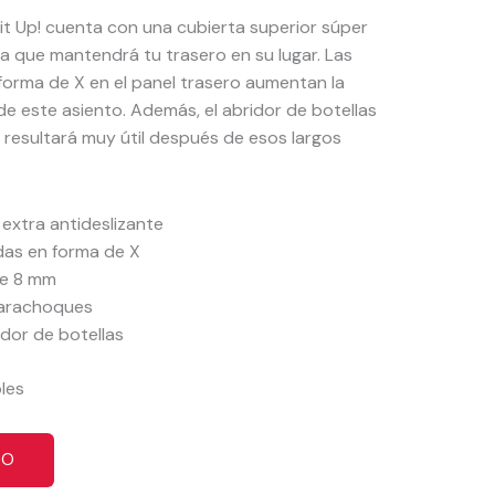
e it Up! cuenta con una cubierta superior súper
a que mantendrá tu trasero en su lugar. Las
forma de X en el panel trasero aumentan la
l de este asiento. Además, el abridor de botellas
e resultará muy útil después de esos largos
 extra antideslizante
das en forma de X
de 8 mm
parachoques
dor de botellas
bles
TO