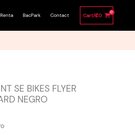
 Renta
BacPark
Contact
Cart/
₡
0
NT SE BIKES FLYER
ARD NEGRO
TO