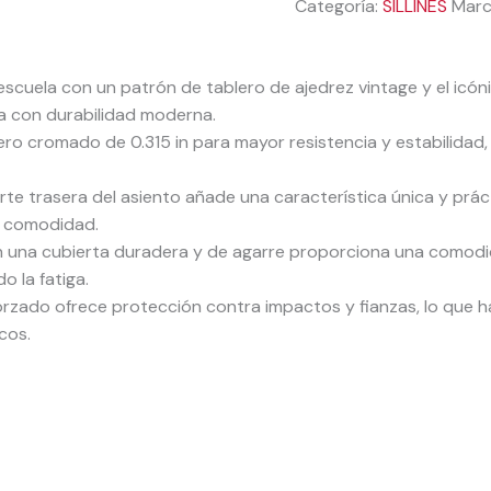
Categoría:
SILLINES
Marc
escuela con un patrón de tablero de ajedrez vintage y el icón
ca con durabilidad moderna.
cero cromado de 0.315 in para mayor resistencia y estabilida
arte trasera del asiento añade una característica única y prác
n comodidad.
n una cubierta duradera y de agarre proporciona una comodi
 la fatiga.
ado ofrece protección contra impactos y fianzas, lo que hace
cos.