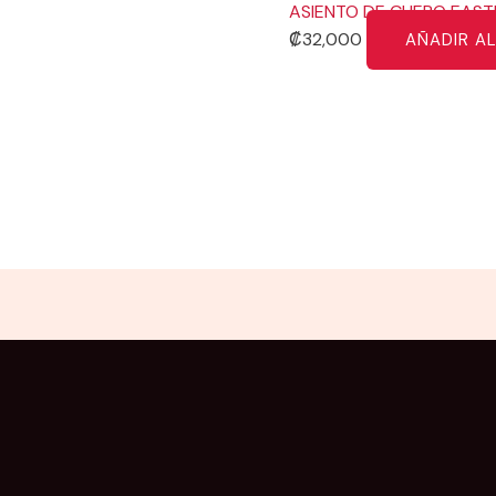
ASIENTO DE CUERO EAST
₡
32,000
AÑADIR A